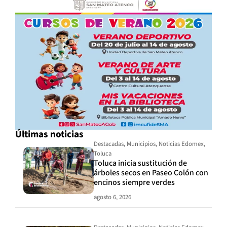
Últimas noticias
Destacadas
,
Municipios
,
Noticias Edomex
,
Toluca
Toluca inicia sustitución de
árboles secos en Paseo Colón con
encinos siempre verdes
agosto 6, 2026