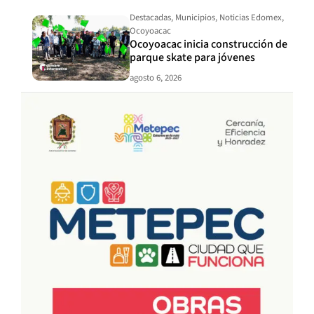
Destacadas
,
Municipios
,
Noticias Edomex
,
Ocoyoacac
Ocoyoacac inicia construcción de
parque skate para jóvenes
agosto 6, 2026