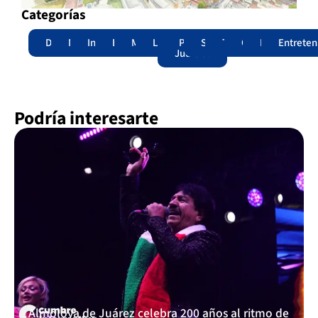
Categorías
Destacadas
Nacional
Internacional
Edomex
Municipios
Legislatura
Poder
Seguridad
Trámites
Opinión
Lomitos
Entreten
Judicial
Podría interesarte
Almoloya de Juárez celebra 200 años al ritmo de