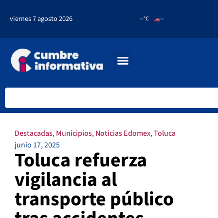
viernes 7 agosto 2026
--°C
--
Destacadas
,
Municipios
,
Noticias Edomex
,
Toluca
junio 17, 2025
Toluca refuerza
vigilancia al
transporte público