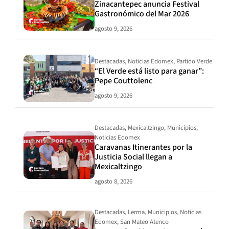
Zinacantepec anuncia Festival
Gastronómico del Mar 2026
agosto 9, 2026
Destacadas
,
Noticias Edomex
,
Partido Verde
“El Verde está listo para ganar”:
Pepe Couttolenc
agosto 9, 2026
Destacadas
,
Mexicaltzingo
,
Municipios
,
Noticias Edomex
Caravanas Itinerantes por la
Justicia Social llegan a
Mexicaltzingo
agosto 8, 2026
Destacadas
,
Lerma
,
Municipios
,
Noticias
Edomex
,
San Mateo Atenco