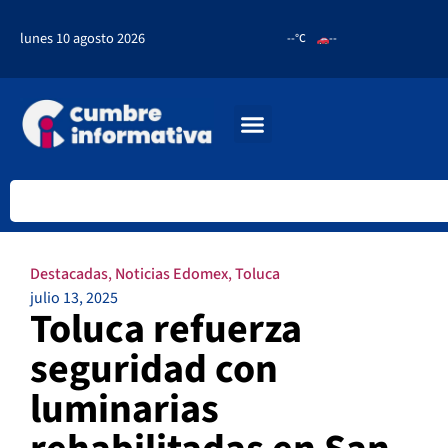
lunes 10 agosto 2026
--°C
--
Destacadas
,
Noticias Edomex
,
Toluca
julio 13, 2025
Toluca refuerza
seguridad con
luminarias