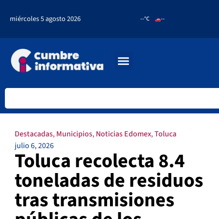
miércoles 5 agosto 2026
--°C
--
Destacadas
,
Municipios
,
Noticias Edomex
,
Toluca
julio 6, 2026
Toluca recolecta 8.4
toneladas de residuos
tras transmisiones