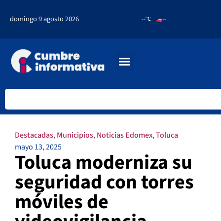
domingo 9 agosto 2026
--°C
--
Destacadas
,
Municipios
,
Noticias Edomex
,
Toluca
mayo 13, 2025
Toluca moderniza su
seguridad con torres
móviles de