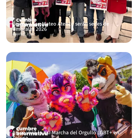
Lerma y San Mateo Atenco serán sedes de
Umbrales 2026
agosto 8, 2026
Así se vivió la XXI Marcha del Orgullo LGBT+ en
Toluca