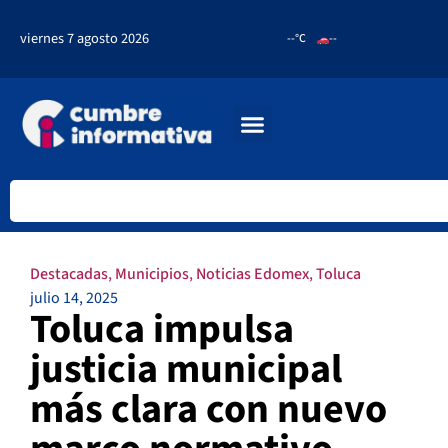
viernes 7 agosto 2026
--°C
--
Destacadas
,
Municipios
,
Noticias Edomex
,
Toluca
julio 14, 2025
Toluca impulsa
justicia municipal
más clara con nuevo