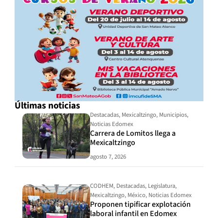
Últimas noticias
Destacadas
,
Mexicaltzingo
,
Municipios
,
Noticias Edomex
Carrera de Lomitos llega a
Mexicaltzingo
agosto 7, 2026
CODHEM
,
Destacadas
,
Legislatura
,
Mexicaltzingo
,
México
,
Noticias Edomex
Proponen tipificar explotación
laboral infantil en Edomex