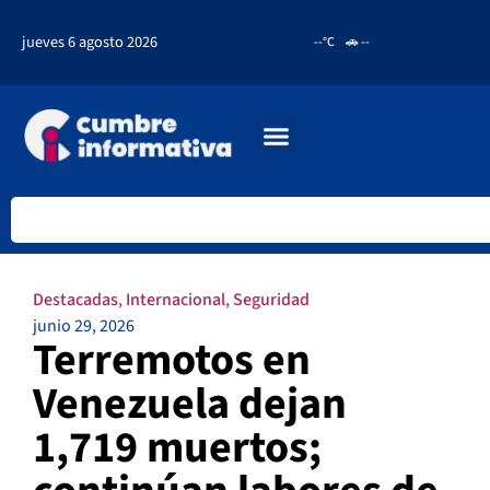
jueves 6 agosto 2026
--°C
🚗 --
Destacadas
,
Internacional
,
Seguridad
junio 29, 2026
Terremotos en
Venezuela dejan
1,719 muertos;