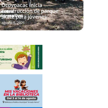
Ocoyoacac inicia
construcción de parque
skate para jóvenes
agosto 6, 2026