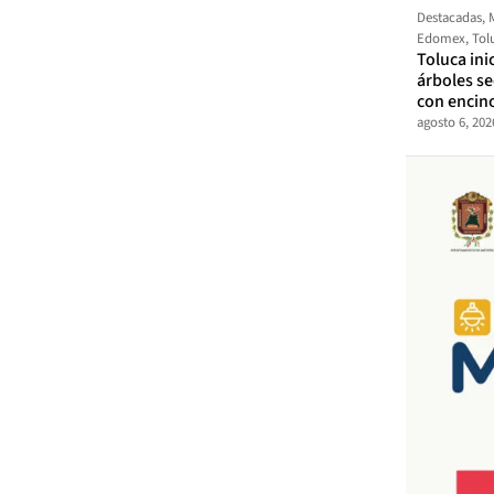
Destacadas
,
Edomex
,
Tol
Toluca ini
árboles s
con encin
agosto 6, 202