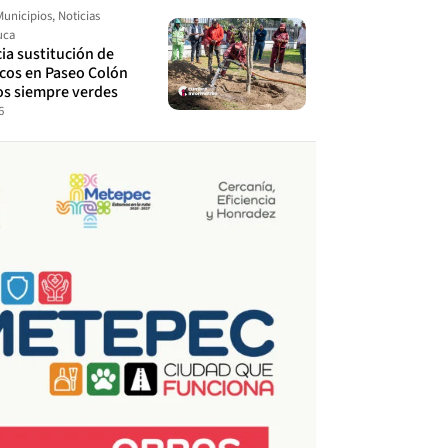
Municipios
,
Noticias
uca
cia sustitución de
ecos en Paseo Colón
os siempre verdes
6