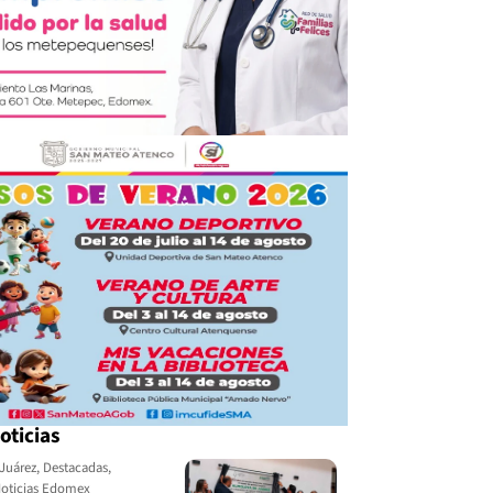
oticias
Juárez
,
Destacadas
,
oticias Edomex