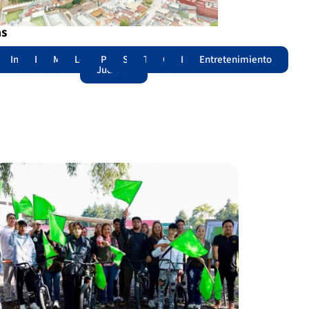
as
adas
acional
Internacional
Edomex
Municipios
Legislatura
Poder
Seguridad
Trámites
Opinión
Lomitos
Entretenimiento
Judicial