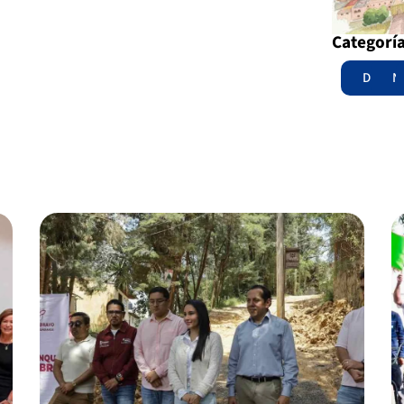
Categorí
Destac
N