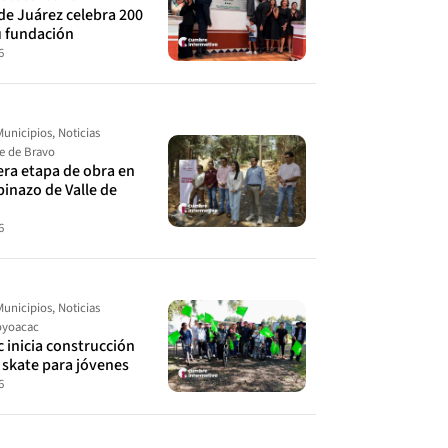
de Juárez celebra 200
u fundación
6
Municipios
,
Noticias
le de Bravo
cera etapa de obra en
spinazo de Valle de
6
Municipios
,
Noticias
yoacac
 inicia construcción
 skate para jóvenes
6