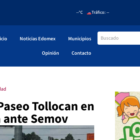
--°C
Tráfico: --
icio
Noticias Edomex
Municipios
Opinión
Contacto
dad
Paseo Tollocan en
a ante Semov