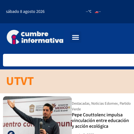
sábado 8 agosto 2026
--°C
--
UTVT
Destacadas
,
Noticias Edomex
,
Partido
Verde
Pepe Couttolenc impulsa
vinculación entre educación
y acción ecológica