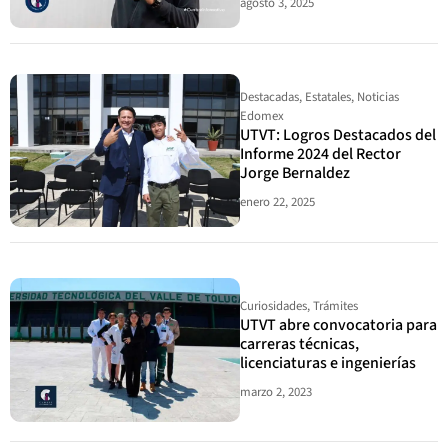
agosto 3, 2025
Destacadas
,
Estatales
,
Noticias
Edomex
UTVT: Logros Destacados del
Informe 2024 del Rector
Jorge Bernaldez
enero 22, 2025
Curiosidades
,
Trámites
UTVT abre convocatoria para
carreras técnicas,
licenciaturas e ingenierías
marzo 2, 2023