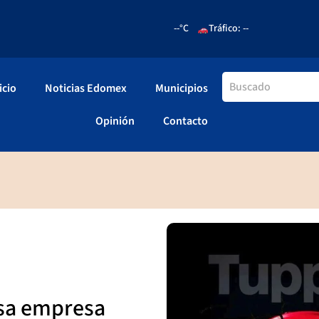
--°C
Tráfico: --
icio
Noticias Edomex
Municipios
Opinión
Contacto
sa empresa