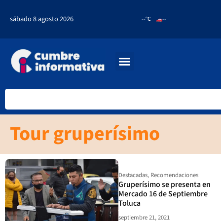
sábado 8 agosto 2026
--°C
--
Tour gruperísimo
Destacadas
,
Recomendaciones
Gruperísimo se presenta en
Mercado 16 de Septiembre
Toluca
septiembre 21, 2021