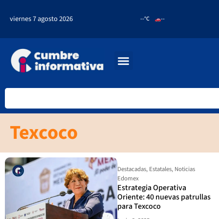
viernes 7 agosto 2026
--°C
--
Texcoco
Destacadas
,
Estatales
,
Noticias
Edomex
Estrategia Operativa
Oriente: 40 nuevas patrullas
para Texcoco