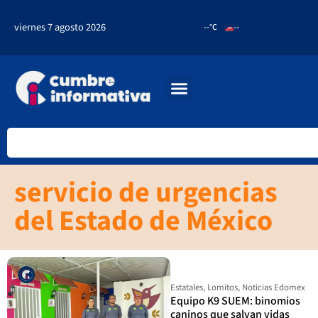
viernes 7 agosto 2026
--°C
--
servicio de urgencias
del Estado de México
Estatales
,
Lomitos
,
Noticias Edomex
Equipo K9 SUEM: binomios
caninos que salvan vidas