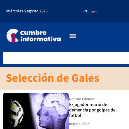
miércoles 5 agosto 2026
--°C
--
Selección de Gales
Noticias Edomex
Exjugador murió de
demencia por golpes del
futbol
mayo 4, 2022