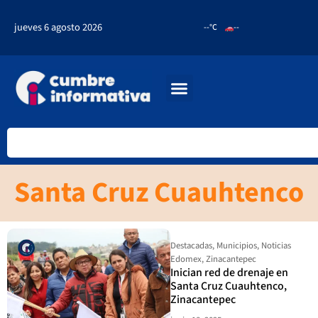
jueves 6 agosto 2026
--°C
--
Santa Cruz Cuauhtenco
Destacadas
,
Municipios
,
Noticias
Edomex
,
Zinacantepec
Inician red de drenaje en
Santa Cruz Cuauhtenco,
Zinacantepec