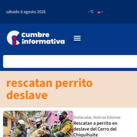
sábado 8 agosto 2026
--°C
--
rescatan perrito
deslave
Destacadas
,
Noticias Edomex
Rescatan a perrito en
deslave del Cerro del
Chiquihuite