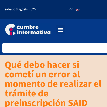
sábado 8 agosto 2026
--°C
--
Qué debo hacer si
cometí un error al
momento de realizar el
trámite de
preinscripción SAID