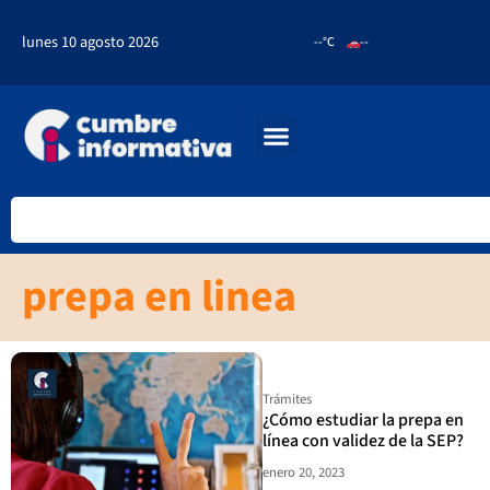
lunes 10 agosto 2026
--°C
--
prepa en linea
Trámites
¿Cómo estudiar la prepa en
línea con validez de la SEP?
enero 20, 2023