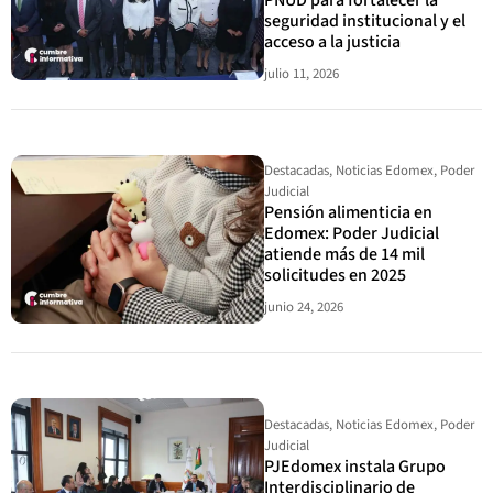
PNUD para fortalecer la
seguridad institucional y el
acceso a la justicia
julio 11, 2026
Destacadas
,
Noticias Edomex
,
Poder
Judicial
Pensión alimenticia en
Edomex: Poder Judicial
atiende más de 14 mil
solicitudes en 2025
junio 24, 2026
Destacadas
,
Noticias Edomex
,
Poder
Judicial
PJEdomex instala Grupo
Interdisciplinario de