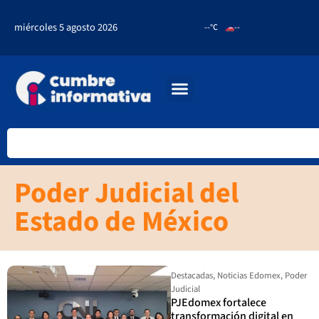
miércoles 5 agosto 2026
--°C
--
Poder Judicial del
Estado de México
Destacadas
,
Noticias Edomex
,
Poder
Judicial
PJEdomex fortalece
transformación digital en