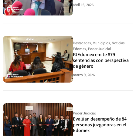
abril 16, 2026
Destacadas
,
Municipios
,
Noticias
Edomex
,
Poder Judicial
PJEdomex emite 879
sentencias con perspectiva
de género
marzo 9, 2026
Poder Judicial
Evalúan desempeño de 84
personas juzgadoras en el
Edomex