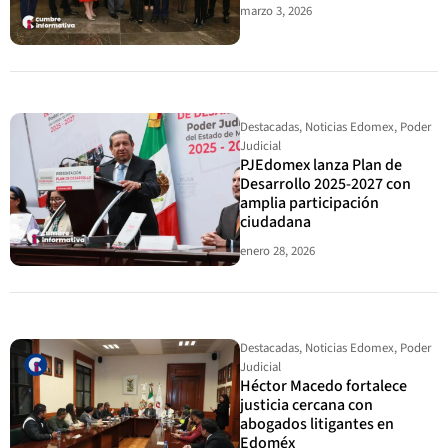
marzo 3, 2026
Destacadas
,
Noticias Edomex
,
Poder
Judicial
PJEdomex lanza Plan de
Desarrollo 2025-2027 con
amplia participación
ciudadana
enero 28, 2026
Destacadas
,
Noticias Edomex
,
Poder
Judicial
Héctor Macedo fortalece
justicia cercana con
abogados litigantes en
Edoméx