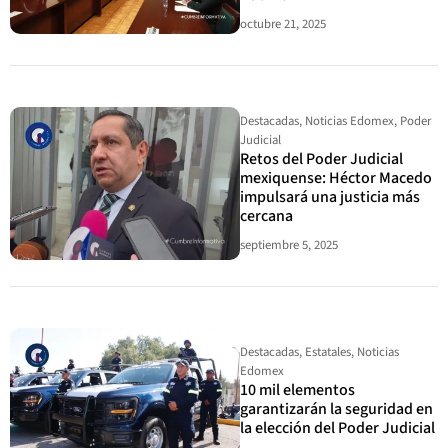
octubre 21, 2025
Destacadas
,
Noticias Edomex
,
Poder
Judicial
Retos del Poder Judicial
mexiquense: Héctor Macedo
impulsará una justicia más
cercana
septiembre 5, 2025
Destacadas
,
Estatales
,
Noticias
Edomex
10 mil elementos
garantizarán la seguridad en
la elección del Poder Judicial