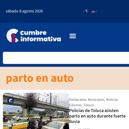
sábado 8 agosto 2026
--°C
--
parto en auto
Destacadas
,
Municipios
,
Noticias
Edomex
,
Toluca
Policías de Toluca asisten
parto en auto durante fuerte
lluvia