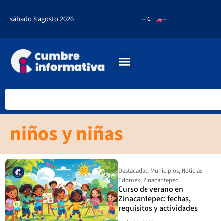
sábado 8 agosto 2026
--°C
--
niños y niñas
Destacadas
,
Municipios
,
Noticias
Edomex
,
Zinacantepec
Curso de verano en
Zinacantepec: fechas,
requisitos y actividades