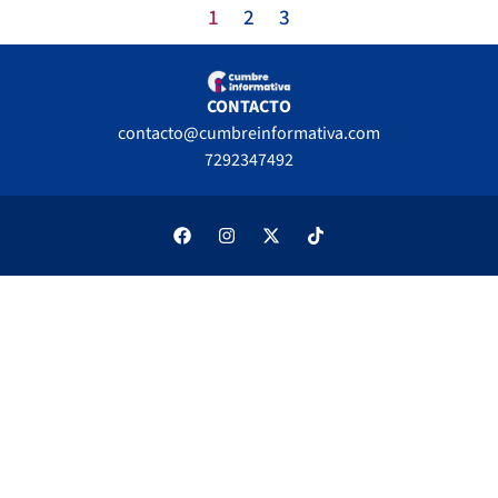
1
2
3
CONTACTO
contacto@cumbreinformativa.com
7292347492