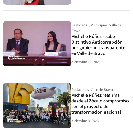
Destacadas
,
Municipios
,
Valle de
Bravo
Michelle Núñez recibe
Distintivo Anticorrupción
por gobierno transparente
en Valle de Bravo
diciembre 11, 2025
Destacadas
,
Valle de Bravo
Michelle Núñez reafirma
desde el Zócalo compromiso
con el proyecto de
transformación nacional
diciembre 8, 2025