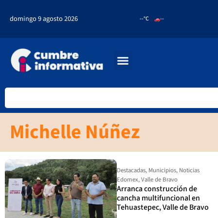
domingo 9 agosto 2026
--°C
--
Michelle Núñez
Destacadas
,
Municipios
,
Noticias
Edomex
,
Valle de Bravo
Arranca construcción de
cancha multifuncional en
Tehuastepec, Valle de Bravo