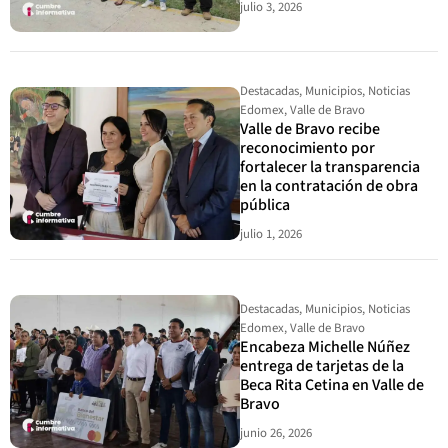
julio 3, 2026
Destacadas
,
Municipios
,
Noticias
Edomex
,
Valle de Bravo
Valle de Bravo recibe
reconocimiento por
fortalecer la transparencia
en la contratación de obra
pública
julio 1, 2026
Destacadas
,
Municipios
,
Noticias
Edomex
,
Valle de Bravo
Encabeza Michelle Núñez
entrega de tarjetas de la
Beca Rita Cetina en Valle de
Bravo
junio 26, 2026