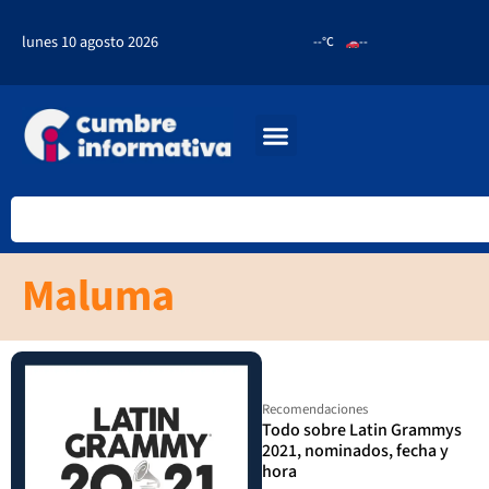
lunes 10 agosto 2026
--°C
--
Maluma
Recomendaciones
Todo sobre Latin Grammys
2021, nominados, fecha y
hora