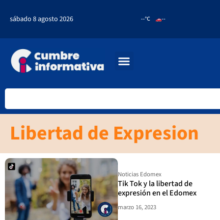
sábado 8 agosto 2026
--°C
--
Libertad de Expresion
Noticias Edomex
Tik Tok y la libertad de
expresión en el Edomex
marzo 16, 2023