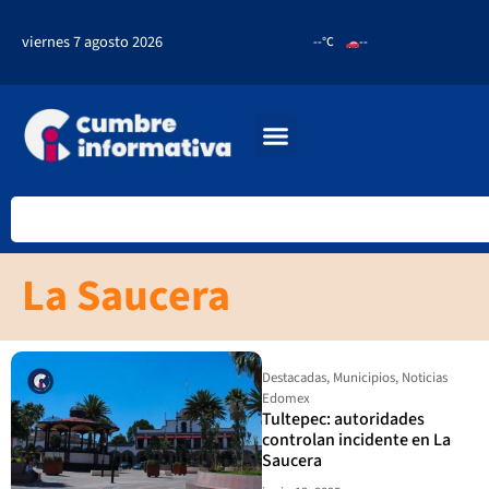
viernes 7 agosto 2026
--°C
--
La Saucera
Destacadas
,
Municipios
,
Noticias
Edomex
Tultepec: autoridades
controlan incidente en La
Saucera