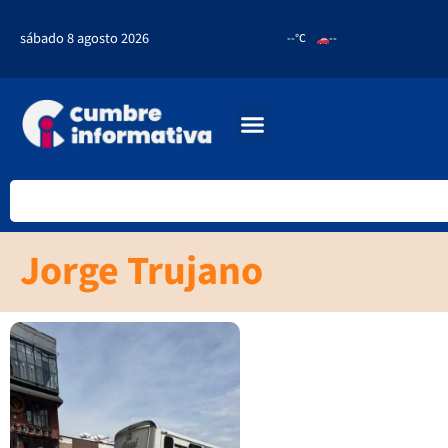
sábado 8 agosto 2026
--°C
--
Jorge Trujano