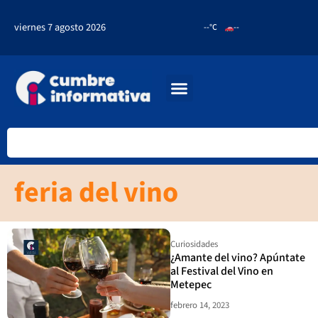
viernes 7 agosto 2026
--°C
--
feria del vino
Curiosidades
¿Amante del vino? Apúntate
al Festival del Vino en
Metepec
febrero 14, 2023