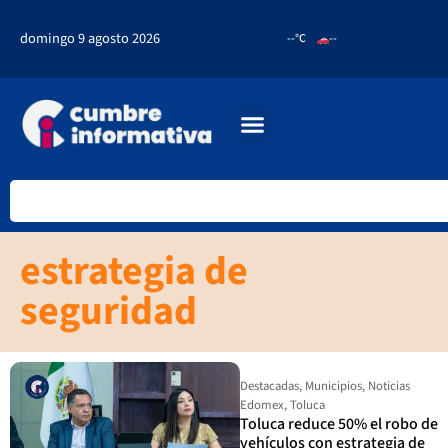
domingo 9 agosto 2026
--°C
--
estrategia de
seguridad
Destacadas
,
Municipios
,
Noticias
Edomex
,
Toluca
Toluca reduce 50% el robo de
vehículos con estrategia de