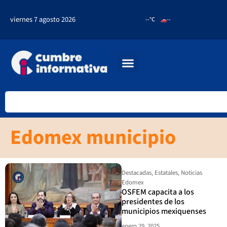
viernes 7 agosto 2026
--°C
--
Edomex municipio
Destacadas
,
Estatales
,
Noticias
Edomex
OSFEM capacita a los
presidentes de los
municipios mexiquenses
enero 29, 2025