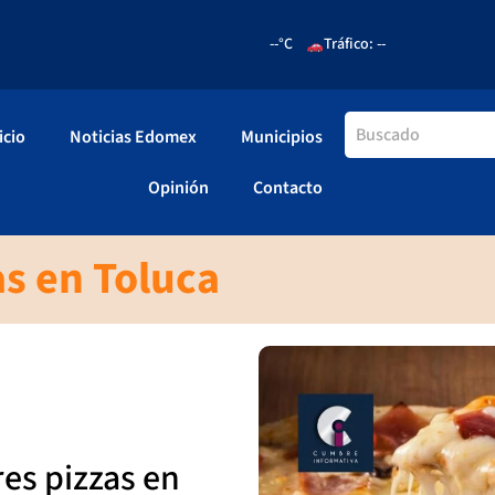
--°C
Tráfico: --
icio
Noticias Edomex
Municipios
Opinión
Contacto
s en Toluca
es pizzas en