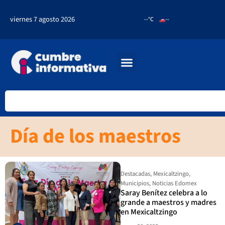
viernes 7 agosto 2026
--°C
--
Día de los maestros
Destacadas
,
Mexicaltzingo
,
Municipios
,
Noticias Edomex
Saray Benítez celebra a lo
grande a maestros y madres
en Mexicaltzingo