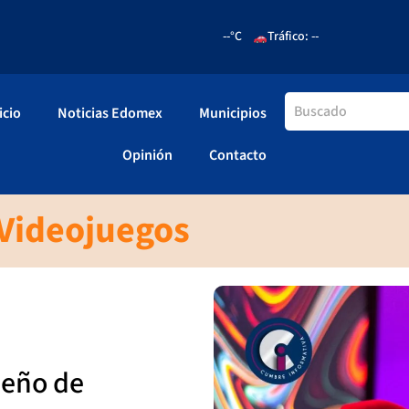
--°C
Tráfico: --
icio
Noticias Edomex
Municipios
Opinión
Contacto
 Videojuegos
seño de