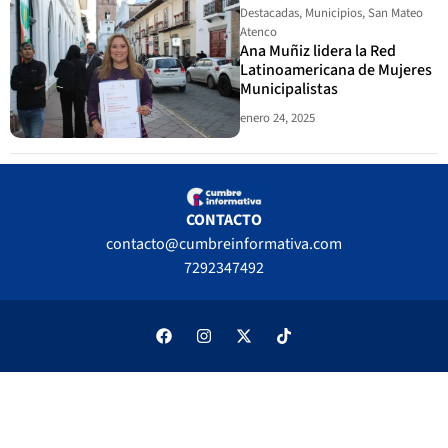
Destacadas
,
Municipios
,
San Mateo
Atenco
Ana Muñiz lidera la Red
Latinoamericana de Mujeres
Municipalistas
enero 24, 2025
CONTACTO
contacto@cumbreinformativa.com
7292347492