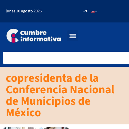
lunes 10 agosto 2026
--°C
--
copresidenta de la
Conferencia Nacional
de Municipios de
México