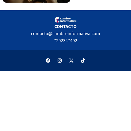
CONTACTO
contacto@cumbreinformativa.com
7292347492