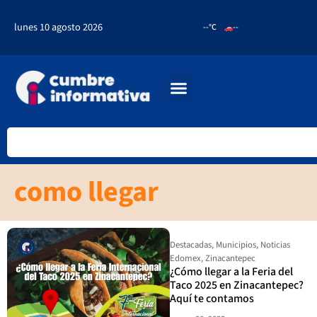
lunes 10 agosto 2026
--°C
--
como llegar
Destacadas
,
Municipios
,
Noticias
Edomex
,
Zinacantepec
¿Cómo llegar a la Feria del
Taco 2025 en Zinacantepec?
Aquí te contamos