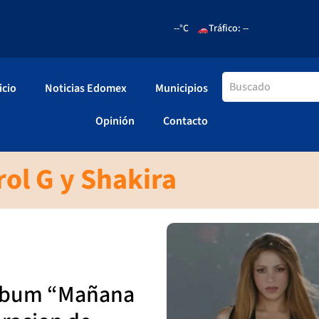
--°C
Tráfico: --
icio
Noticias Edomex
Municipios
Opinión
Contacto
ol G y Shakira
álbum “Mañana