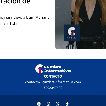
oracion de
 hoy su nuevo álbum Mañana
la artista...
CONTACTO
contacto@cumbreinformativa.com
7292347492