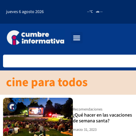
jueves 6 agosto 2026
--°C
🚗 --
cine para todos
Recomendaciones
¿Qué hacer en las vacaciones
de semana santa?
marzo 31, 2023