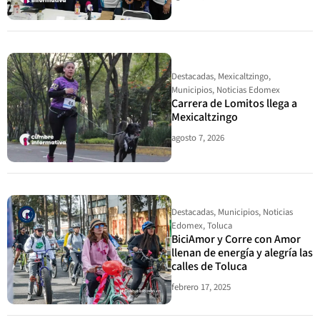
Destacadas
,
Mexicaltzingo
,
Municipios
,
Noticias Edomex
Carrera de Lomitos llega a
Mexicaltzingo
agosto 7, 2026
Destacadas
,
Municipios
,
Noticias
Edomex
,
Toluca
BiciAmor y Corre con Amor
llenan de energía y alegría las
calles de Toluca
febrero 17, 2025