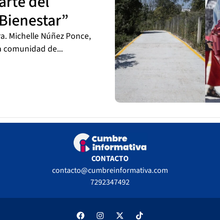
arte del
Bienestar”
ra. Michelle Núñez Ponce,
la comunidad de...
CONTACTO
contacto@cumbreinformativa.com
7292347492