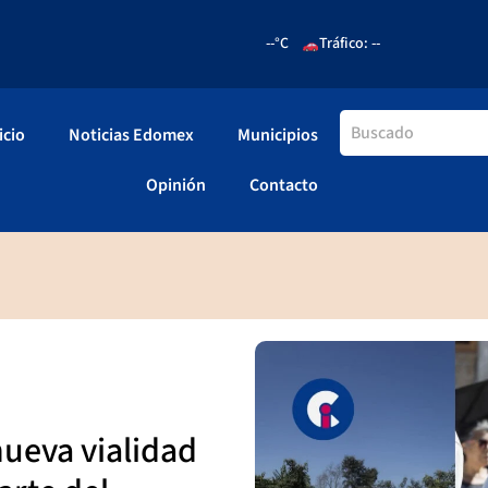
--°C
Tráfico: --
icio
Noticias Edomex
Municipios
Opinión
Contacto
ueva vialidad