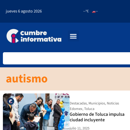
jueves 6 agosto 2026
--°C
--
autismo
Destacadas
,
Municipios
,
Noticias
Edomex
,
Toluca
Gobierno de Toluca impulsa
ciudad incluyente
julio 11, 2025