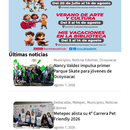
Últimas noticias
Municipios
,
Noticias Edomex
,
Ocoyoacac
Nancy Valdez impulsa primer
Parque Skate para jóvenes de
Ocoyoacac
agosto 7, 2026
Destacadas
,
Metepec
,
Municipios
,
Noticias
Edomex
Metepec alista su 4ª Carrera Pet
Friendly 2026
agosto 7, 2026