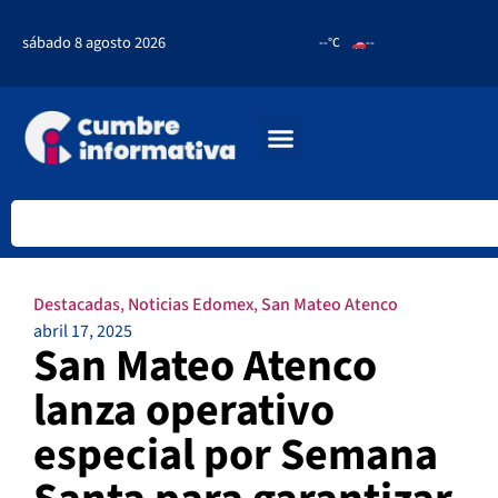
sábado 8 agosto 2026
--°C
--
Destacadas
,
Noticias Edomex
,
San Mateo Atenco
abril 17, 2025
San Mateo Atenco
lanza operativo
especial por Semana