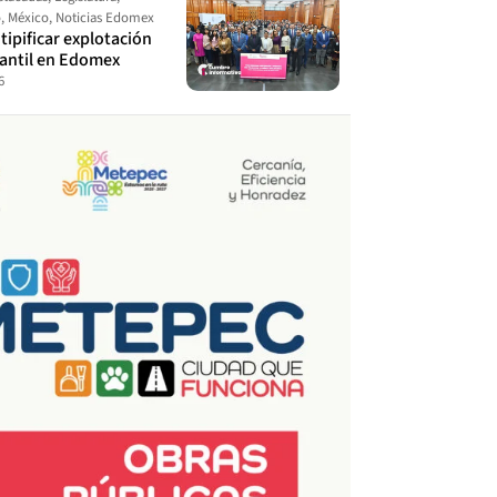
o
,
México
,
Noticias Edomex
ipificar explotación
fantil en Edomex
6