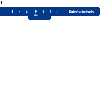
as
adas
acional
Internacional
Edomex
Municipios
Legislatura
Poder
Seguridad
Trámites
Opinión
Lomitos
Entretenimiento
Judicial