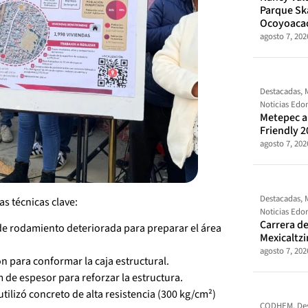
Parque Sk
Ocoyoaca
agosto 7, 202
Destacadas
,
Noticias Ed
Metepec al
Friendly 2
agosto 7, 202
Destacadas
,
s técnicas clave:
Noticias Ed
Carrera de
 de rodamiento deteriorada para preparar el área
Mexicaltz
agosto 7, 202
ión para conformar la caja estructural.
m de espesor para reforzar la estructura.
 utilizó concreto de alta resistencia (300 kg/cm²)
CODHEM
,
De