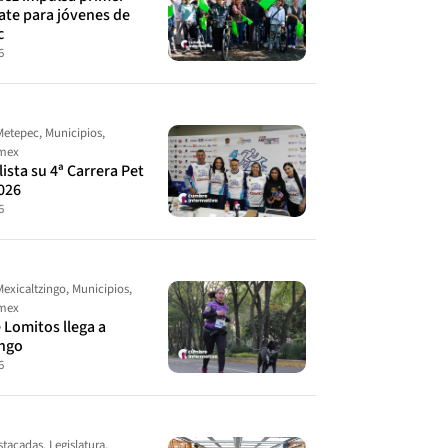
ate para jóvenes de
c
6
Metepec
,
Municipios
,
omex
ista su 4ª Carrera Pet
026
6
Mexicaltzingo
,
Municipios
,
omex
 Lomitos llega a
ingo
6
stacadas
,
Legislatura
,