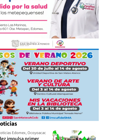
oticias
oticias Edomex
,
Ocoyoacac
dez impulsa primer