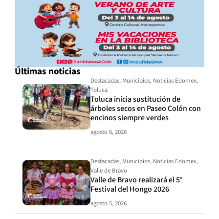
Últimas noticias
Destacadas
,
Municipios
,
Noticias Edomex
,
Toluca
Toluca inicia sustitución de
árboles secos en Paseo Colón con
encinos siempre verdes
agosto 6, 2026
Destacadas
,
Municipios
,
Noticias Edomex
,
Valle de Bravo
Valle de Bravo realizará el 5°
Festival del Hongo 2026
agosto 5, 2026