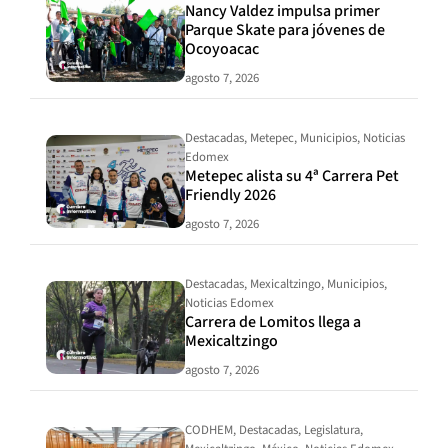
Nancy Valdez impulsa primer
Parque Skate para jóvenes de
Ocoyoacac
agosto 7, 2026
Destacadas
,
Metepec
,
Municipios
,
Noticias
Edomex
Metepec alista su 4ª Carrera Pet
Friendly 2026
agosto 7, 2026
Destacadas
,
Mexicaltzingo
,
Municipios
,
Noticias Edomex
Carrera de Lomitos llega a
Mexicaltzingo
agosto 7, 2026
CODHEM
,
Destacadas
,
Legislatura
,