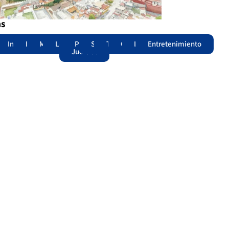
as
adas
acional
Internacional
Edomex
Municipios
Legislatura
Poder
Seguridad
Trámites
Opinión
Lomitos
Entretenimiento
Judicial