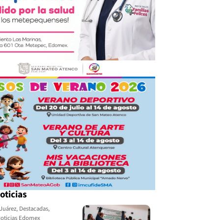
oticias
Juárez
,
Destacadas
,
oticias Edomex