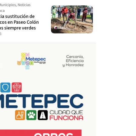
Municipios
,
Noticias
uca
cia sustitución de
ecos en Paseo Colón
os siempre verdes
6