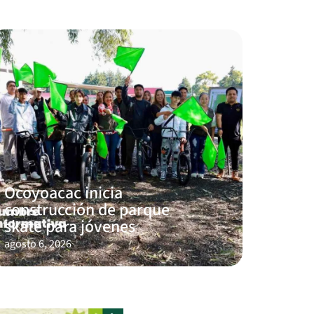
Ocoyoacac inicia
construcción de parque
skate para jóvenes
agosto 6, 2026