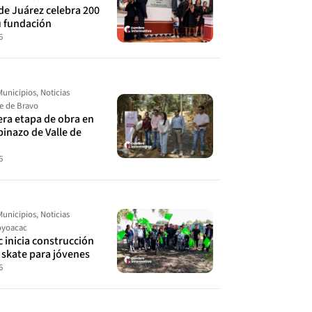
de Juárez celebra 200
u fundación
6
Municipios
,
Noticias
le de Bravo
cera etapa de obra en
spinazo de Valle de
6
Municipios
,
Noticias
yoacac
 inicia construcción
 skate para jóvenes
6