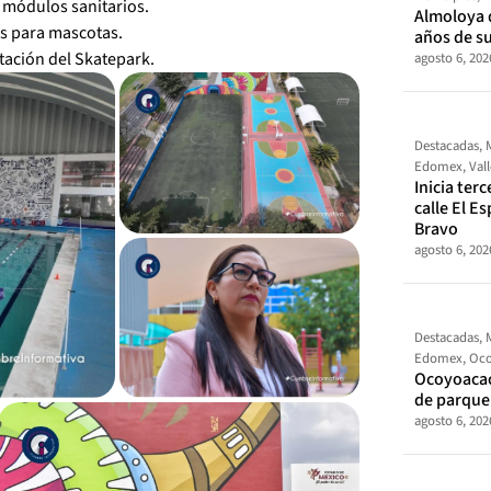
 módulos sanitarios.
Almoloya 
os para mascotas.
años de s
tación del Skatepark.
agosto 6, 202
Destacadas
,
Edomex
,
Val
Inicia ter
calle El E
Bravo
agosto 6, 202
Destacadas
,
Edomex
,
Oco
Ocoyoacac
de parque
agosto 6, 202