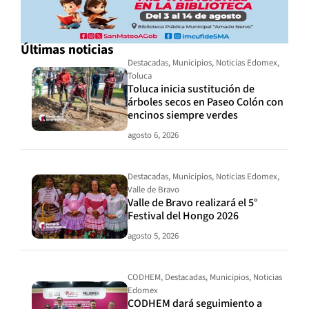
Últimas noticias
Destacadas
,
Municipios
,
Noticias Edomex
,
Toluca
Toluca inicia sustitución de
árboles secos en Paseo Colón con
encinos siempre verdes
agosto 6, 2026
Destacadas
,
Municipios
,
Noticias Edomex
,
Valle de Bravo
Valle de Bravo realizará el 5°
Festival del Hongo 2026
agosto 5, 2026
CODHEM
,
Destacadas
,
Municipios
,
Noticias
Edomex
CODHEM dará seguimiento a