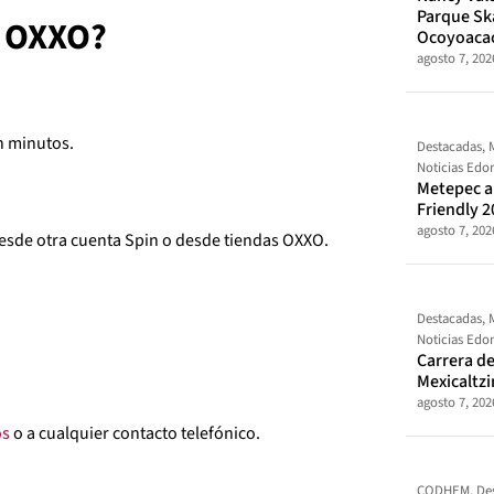
Parque Sk
y OXXO?
Ocoyoaca
agosto 7, 202
n minutos.
Destacadas
,
Noticias Ed
Metepec al
Friendly 2
agosto 7, 202
desde otra cuenta Spin o desde tiendas OXXO.
Destacadas
,
Noticias Ed
Carrera de
Mexicaltz
agosto 7, 202
os
o a cualquier contacto telefónico.
CODHEM
,
De