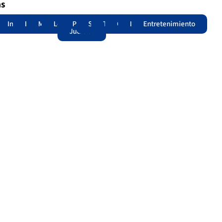
as
adas
acional
Internacional
Edomex
Municipios
Legislatura
Poder
Seguridad
Trámites
Opinión
Lomitos
Entretenimiento
Judicial