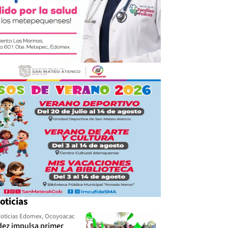
oticias
oticias Edomex
,
Ocoyoacac
dez impulsa primer