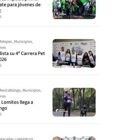
ate para jóvenes de
c
6
Metepec
,
Municipios
,
omex
ista su 4ª Carrera Pet
026
6
Mexicaltzingo
,
Municipios
,
omex
 Lomitos llega a
ingo
6
stacadas
,
Legislatura
,