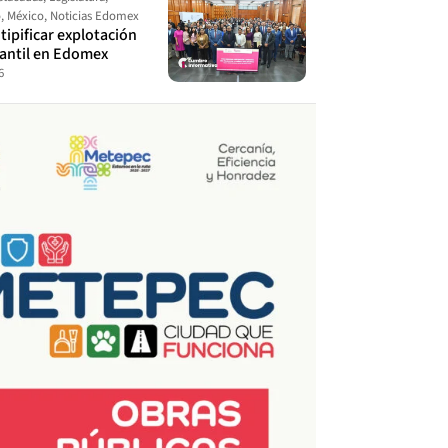
o
,
México
,
Noticias Edomex
ipificar explotación
fantil en Edomex
6