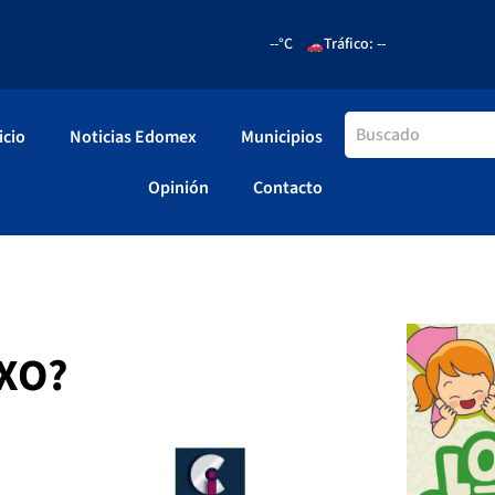
--°C
Tráfico: --
icio
Noticias Edomex
Municipios
Opinión
Contacto
XXO?