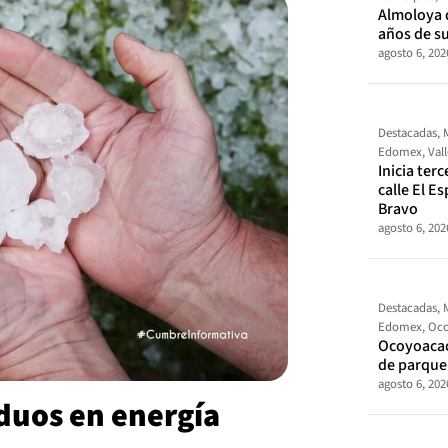
Almoloya 
años de s
agosto 6, 202
Destacadas
,
Edomex
,
Val
Inicia ter
calle El E
Bravo
agosto 6, 202
Destacadas
,
Edomex
,
Oco
Ocoyoacac
de parque
agosto 6, 202
duos en energía