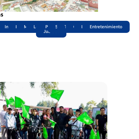
as
adas
acional
Internacional
Edomex
Municipios
Legislatura
Poder
Seguridad
Trámites
Opinión
Lomitos
Entretenimiento
Judicial