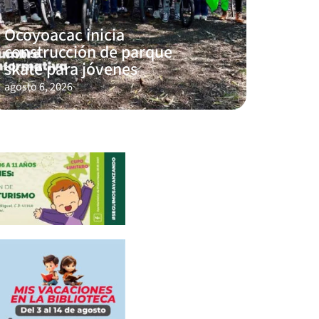
Ocoyoacac inicia
construcción de parque
skate para jóvenes
agosto 6, 2026