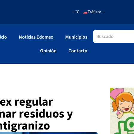
--°C
Tráfico: --
icio
Noticias Edomex
Municipios
Opinión
Contacto
x regular
mar residuos y
tigranizo