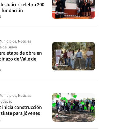
de Juárez celebra 200
u fundación
6
Municipios
,
Noticias
le de Bravo
cera etapa de obra en
spinazo de Valle de
6
Municipios
,
Noticias
yoacac
 inicia construcción
 skate para jóvenes
6