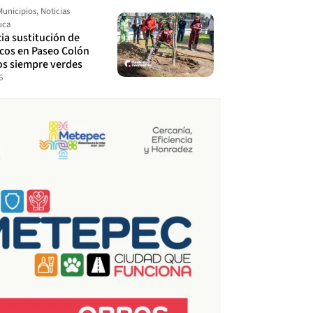
Municipios
,
Noticias
uca
cia sustitución de
ecos en Paseo Colón
os siempre verdes
6