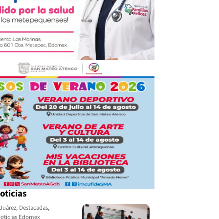
oticias
Juárez
,
Destacadas
,
oticias Edomex