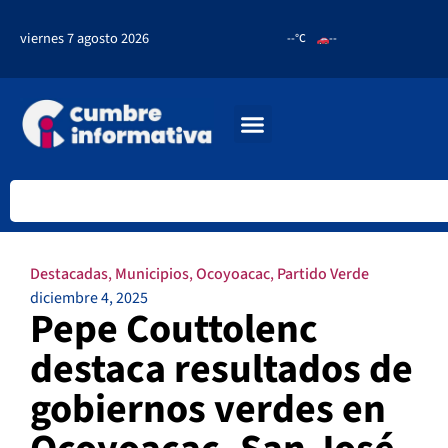
viernes 7 agosto 2026
--°C
--
Destacadas
,
Municipios
,
Ocoyoacac
,
Partido Verde
diciembre 4, 2025
Pepe Couttolenc
destaca resultados de
gobiernos verdes en