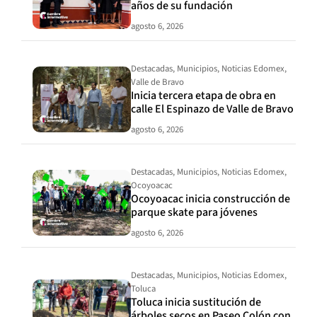
años de su fundación
agosto 6, 2026
Destacadas
,
Municipios
,
Noticias Edomex
,
Valle de Bravo
Inicia tercera etapa de obra en
calle El Espinazo de Valle de Bravo
agosto 6, 2026
Destacadas
,
Municipios
,
Noticias Edomex
,
Ocoyoacac
Ocoyoacac inicia construcción de
parque skate para jóvenes
agosto 6, 2026
Destacadas
,
Municipios
,
Noticias Edomex
,
Toluca
Toluca inicia sustitución de
árboles secos en Paseo Colón con