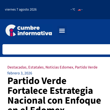
viernes 7 agosto 2026
--°C
--
Destacadas
,
Estatales
,
Noticias Edomex
,
Partido Verde
febrero 3, 2026
Partido Verde
Fortalece Estrategia
Nacional con Enfoque